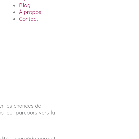
Blog
À propos
Contact
r les chances de
 leur parcours vers la
lité, l’ayurvéda permet