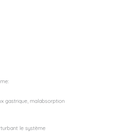
mme:
ux gastrique, malabsorption
rturbant le système