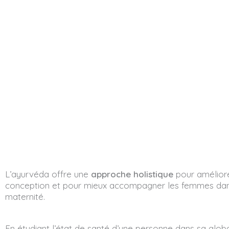
L’ayurvéda offre une
approche holistique
pour améliore
conception et pour mieux accompagner les femmes dans
maternité.
En étudiant l’état de santé d’une personne dans sa globa