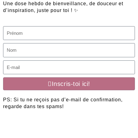
Une dose hebdo de bienveillance, de douceur et
d’inspiration, juste pour toi ! ✨
P
r
é
N
n
o
o
m
E
m
-
m
Inscris-toi ici!
a
i
l
PS: Si tu ne reçois pas d’e-mail de confirmation,
regarde dans tes spams!