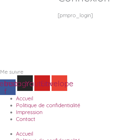
[pmpro_login]
Me suivre
ebook-
Instagram
Youtube
Envelope
f
Accueil
Politique de confidentialité
Impression
Contact
Accueil